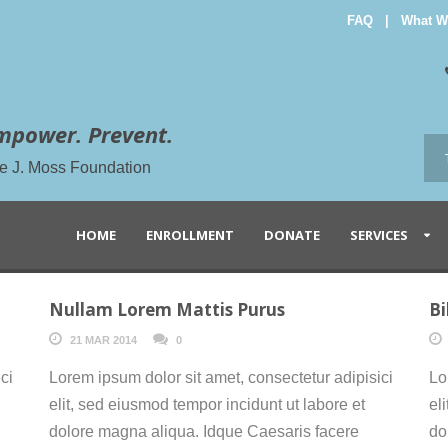
FAQ
|
What W
mpower. Prevent.
the J. Moss Foundation
HOME
ENROLLMENT
DONATE
SERVICES
Nullam Lorem Mattis Purus
Bi
21 MAR 2014
0
ci
Lorem ipsum dolor sit amet, consectetur adipisici
Lo
elit, sed eiusmod tempor incidunt ut labore et
el
dolore magna aliqua. Idque Caesaris facere
do