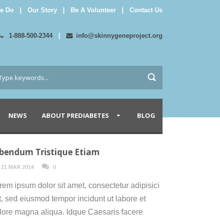
e Do
|
Our Story
|
Be A Volunteer
|
Contact Us
1-888-500-2344
|
info@skinnygeneproject.org
NEWS
ABOUT PREDIABETES
BLOG
bendum Tristique Etiam
21 MAR 2014
0
rem ipsum dolor sit amet, consectetur adipisici
it, sed eiusmod tempor incidunt ut labore et
lore magna aliqua. Idque Caesaris facere