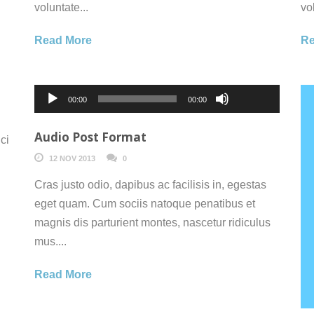
voluntate...
vo
Read More
Re
Use
Up/Down
Audio
00:00
00:00
Arrow
Player
keys
Audio Post Format
ci
to
12 NOV 2013
0
increase
Cras justo odio, dapibus ac facilisis in, egestas
or
eget quam. Cum sociis natoque penatibus et
decrease
magnis dis parturient montes, nascetur ridiculus
volume.
mus....
Read More