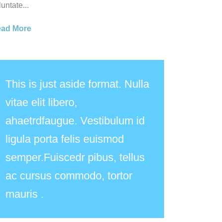
luntate...
ad More
This is just aside format. Nulla
vitae elit libero,
ahaetrdfaugue. Vestibulum id
ligula porta felis euismod
semper.Fuiscedr pibus, tellus
ac cursus commodo, tortor
mauris .