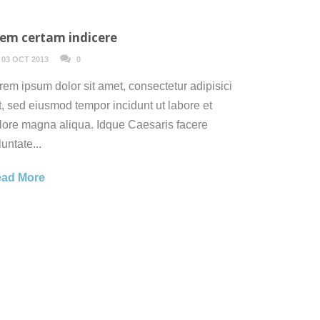
em certam indicere
03 OCT 2013
0
rem ipsum dolor sit amet, consectetur adipisici
it, sed eiusmod tempor incidunt ut labore et
lore magna aliqua. Idque Caesaris facere
luntate...
ad More