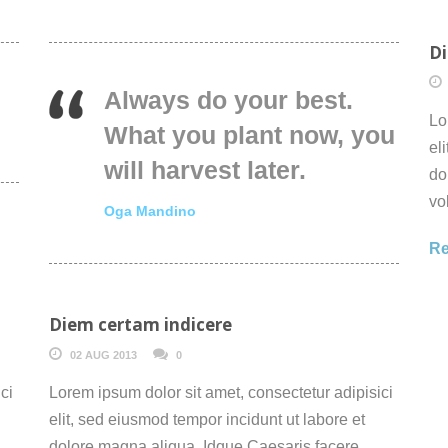
Di
Always do your best.
Lo
What you plant now, you
el
will harvest later.
do
vo
Oga Mandino
Re
Diem certam indicere
02 AUG 2013
0
ci
Lorem ipsum dolor sit amet, consectetur adipisici
elit, sed eiusmod tempor incidunt ut labore et
dolore magna aliqua. Idque Caesaris facere