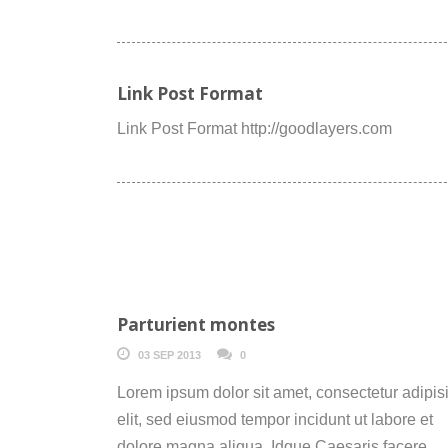
Link Post Format
Link Post Format http://goodlayers.com
Parturient montes
03 SEP 2013
0
Lorem ipsum dolor sit amet, consectetur adipisi
elit, sed eiusmod tempor incidunt ut labore et
dolore magna aliqua. Idque Caesaris facere